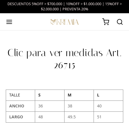
DESCUENTOS 5%OFF > $700.000 | 10%OFF > $1.000.000 | 15%OFF >
$2.000.000 | PREVENTA 20%
Clic para ver medidas Art.
26715
TALLE
S
M
L
ANCHO
36
38
40
LARGO
48
49.5
51