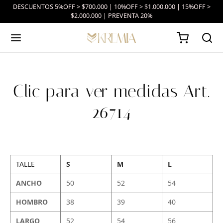
DESCUENTOS 5%OFF > $700.000 | 10%OFF > $1.000.000 | 15%OFF >
$2.000.000 | PREVENTA 20%
Clic para ver medidas Art.
26714
TALLE
S
M
L
ANCHO
50
52
54
HOMBRO
38
39
40
LARGO
52
54
56