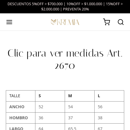
DESCUENTOS 5%OFF > $700.000 | 10%OFF > $1.000.000 | 15%OFF >
$2.000.000 | PREVENTA 20%
Clic para ver medidas Art.
2670
TALLE
S
M
L
ANCHO
52
54
56
HOMBRO
36
37
38
LARGO
64
65.5
67