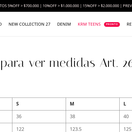
OS 5%OFF > $700.000 | 10%OFF > $1.000.000 | 15%OFF > $2.000.000 | PRE
O
NEW COLLECTION 27
DENIM
KRM TEENS
RE
PRONTO
 para ver medidas Art. 
S
M
L
36
38
40
122
123.5
125