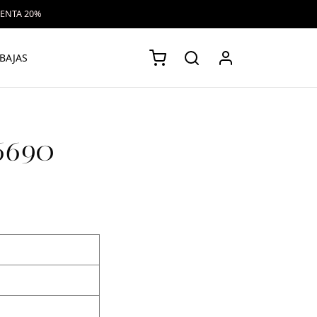
VENTA 20%
BAJAS
26690