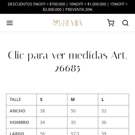
DESCUENTOS 5%OFF > $700.000 | 10%OFF > $1.000.000 | 15%OFF >
$2.000.000 | PREVENTA 20%
Clic para ver medidas Art.
26685
TALLE
S
M
L
ANCHO
38
50
52
HOMBRO
34
35
36
LARGO
56
57.5
59