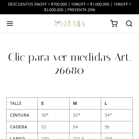
DESCUENTOS 5%OFF > $700.000 | 10%OFF > $1.000.000 | 15%OFF >
$2.000.000 | PREVENTA 20%
Clic para ver medidas Art.
26680
TALLE
S
M
L
CINTURA
30*
32*
34*
CADERA
52
54
56
LARGO
100
101.5
103