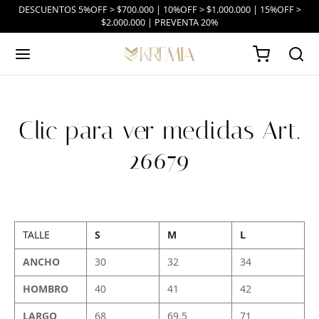
DESCUENTOS 5%OFF > $700.000 | 10%OFF > $1.000.000 | 15%OFF >
$2.000.000 | PREVENTA 20%
Clic para ver medidas Art.
26679
TALLE
S
M
L
ANCHO
30
32
34
HOMBRO
40
41
42
LARGO
68
69.5
71