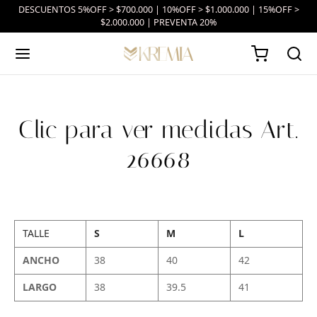
DESCUENTOS 5%OFF > $700.000 | 10%OFF > $1.000.000 | 15%OFF >
$2.000.000 | PREVENTA 20%
Clic para ver medidas Art.
26668
TALLE
S
M
L
ANCHO
38
40
42
LARGO
38
39.5
41