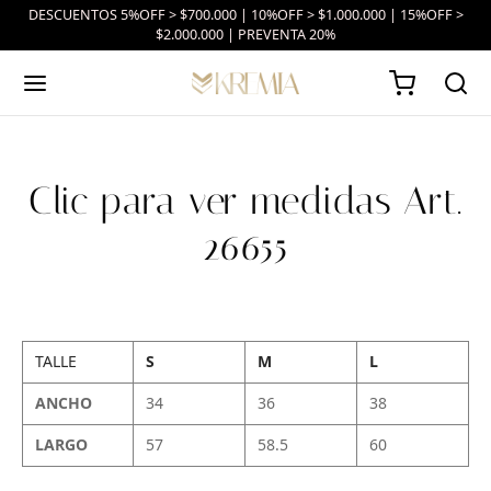
DESCUENTOS 5%OFF > $700.000 | 10%OFF > $1.000.000 | 15%OFF >
$2.000.000 | PREVENTA 20%
Clic para ver medidas Art.
26655
TALLE
S
M
L
ANCHO
34
36
38
LARGO
57
58.5
60