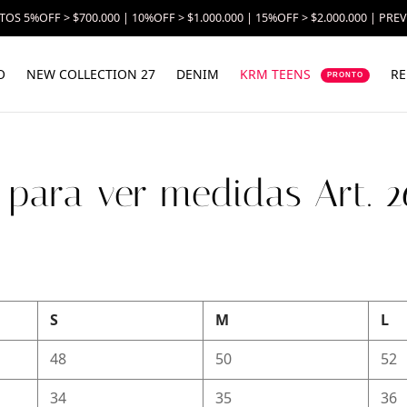
OS 5%OFF > $700.000 | 10%OFF > $1.000.000 | 15%OFF > $2.000.000 | PRE
O
NEW COLLECTION 27
DENIM
KRM TEENS
RE
PRONTO
c para ver medidas Art. 2
S
M
L
48
50
52
34
35
36