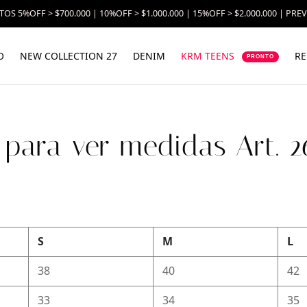
OS 5%OFF > $700.000 | 10%OFF > $1.000.000 | 15%OFF > $2.000.000 | PRE
O
NEW COLLECTION 27
DENIM
KRM TEENS
RE
PRONTO
c para ver medidas Art. 2
S
M
L
38
40
42
33
34
35