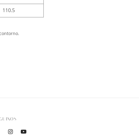
110.5
contorno.
GUINOS