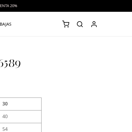
VENTA 20%
BAJAS
6589
30
40
54