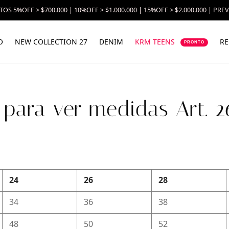
OS 5%OFF > $700.000 | 10%OFF > $1.000.000 | 15%OFF > $2.000.000 | PRE
O
NEW COLLECTION 27
DENIM
KRM TEENS
RE
PRONTO
c para ver medidas Art. 2
24
26
28
34
36
38
48
50
52