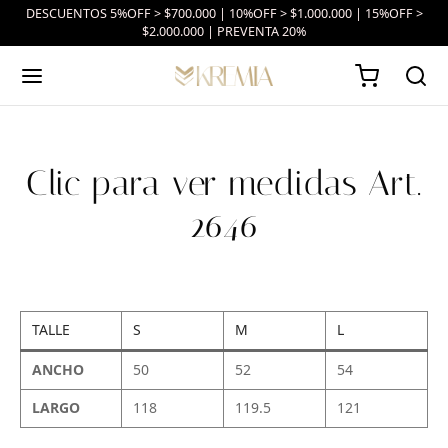
DESCUENTOS 5%OFF > $700.000 | 10%OFF > $1.000.000 | 15%OFF >
$2.000.000 | PREVENTA 20%
Clic para ver medidas Art.
2646
TALLE
S
M
L
ANCHO
50
52
54
LARGO
118
119.5
121