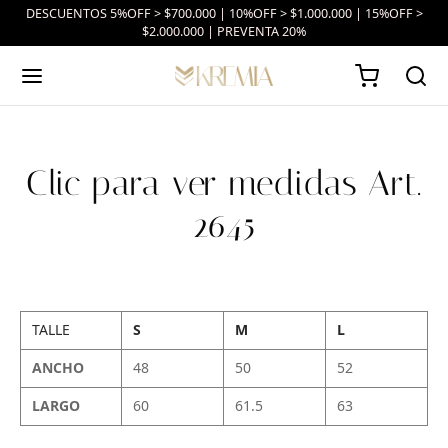
DESCUENTOS 5%OFF > $700.000 | 10%OFF > $1.000.000 | 15%OFF >
$2.000.000 | PREVENTA 20%
Clic para ver medidas Art.
2645
TALLE
S
M
L
ANCHO
48
50
52
LARGO
60
61.5
63