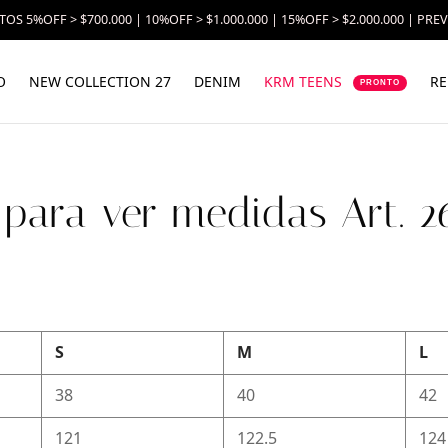
OS 5%OFF > $700.000 | 10%OFF > $1.000.000 | 15%OFF > $2.000.000 | PRE
O
NEW COLLECTION 27
DENIM
KRM TEENS
RE
PRONTO
 para ver medidas Art. 
S
M
L
38
40
42
121
122.5
124