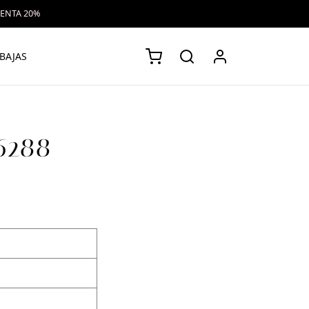
VENTA 20%
BAJAS
26288