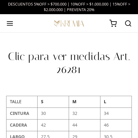
DESCUENTOS 5%OFF > $700.000 | 10%OFF > $1.000.000 | 15%OFF >
$2.000.000 | PREVENTA 20%
Clic para ver medidas Art.
26281
TALLE
S
M
L
CINTURA
30
32
34
CADERA
42
44
46
LARGO
27.5
29
30.5