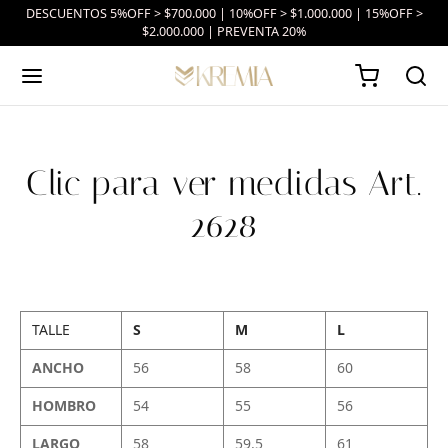
DESCUENTOS 5%OFF > $700.000 | 10%OFF > $1.000.000 | 15%OFF >
$2.000.000 | PREVENTA 20%
Clic para ver medidas Art.
2628
TALLE
S
M
L
ANCHO
56
58
60
HOMBRO
54
55
56
LARGO
58
59.5
61