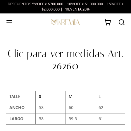
DESCUENTOS 5%OFF > $700.000 | 10%OFF > $1.000.000 | 15%OFF >
$2.000.000 | PREVENTA 20%
Clic para ver medidas Art.
26260
TALLE
S
M
L
ANCHO
58
60
62
LARGO
58
59.5
61