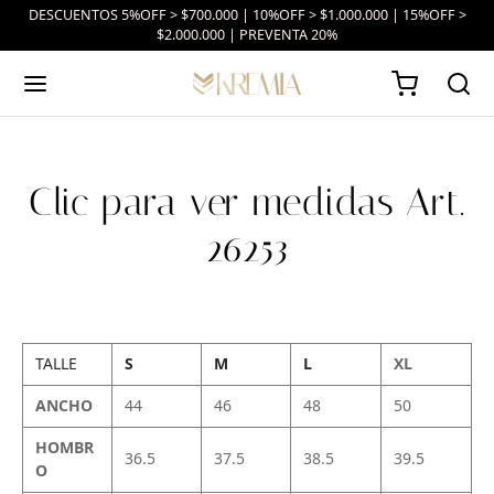
DESCUENTOS 5%OFF > $700.000 | 10%OFF > $1.000.000 | 15%OFF >
$2.000.000 | PREVENTA 20%
Clic para ver medidas Art.
26253
TALLE
S
M
L
XL
ANCHO
44
46
48
50
HOMBR
36.5
37.5
38.5
39.5
O