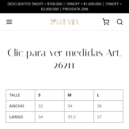
DESCUENTOS 5%OFF > $700.000 | 10%OFF > $1.000.000 | 15%OFF >
$2.000.000 | PREVENTA 20%
Clic para ver medidas Art.
26211
TALLE
S
M
L
ANCHO
32
34
36
LARGO
34
35.5
37