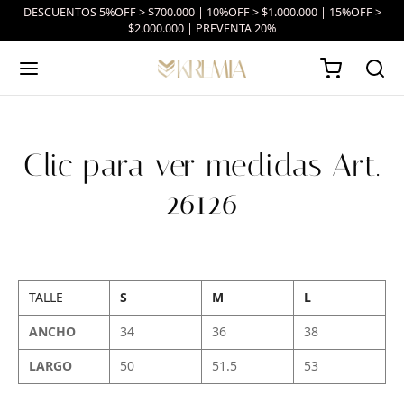
DESCUENTOS 5%OFF > $700.000 | 10%OFF > $1.000.000 | 15%OFF >
$2.000.000 | PREVENTA 20%
Clic para ver medidas Art.
26126
TALLE
S
M
L
ANCHO
34
36
38
LARGO
50
51.5
53