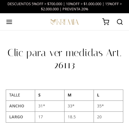
DESCUENTOS 5%OFF > $700.000 | 10%OFF > $1.000.000 | 15%OFF >
$2.000.000 | PREVENTA 20%
Clic para ver medidas Art.
26113
TALLE
S
M
L
ANCHO
31*
33*
35*
LARGO
17
18.5
20