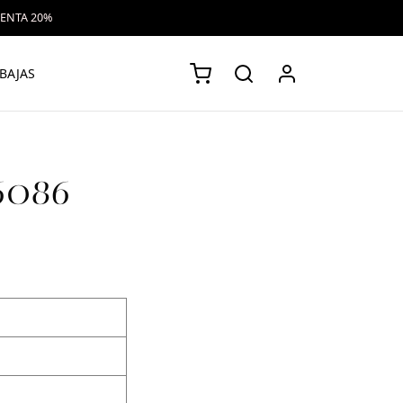
VENTA 20%
BAJAS
26086