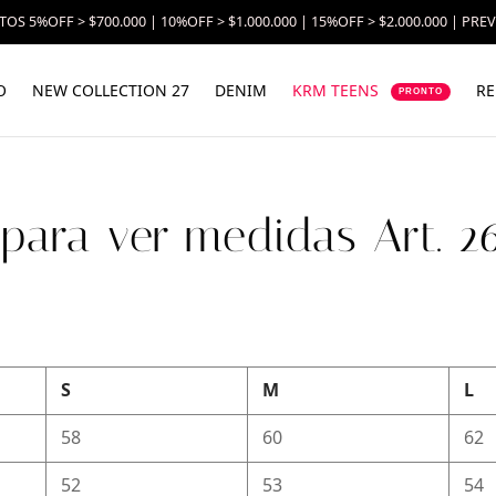
OS 5%OFF > $700.000 | 10%OFF > $1.000.000 | 15%OFF > $2.000.000 | PRE
O
NEW COLLECTION 27
DENIM
KRM TEENS
RE
PRONTO
 para ver medidas Art. 
S
M
L
58
60
62
52
53
54