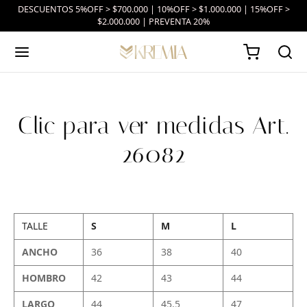
DESCUENTOS 5%OFF > $700.000 | 10%OFF > $1.000.000 | 15%OFF >
$2.000.000 | PREVENTA 20%
Clic para ver medidas Art.
26082
TALLE
S
M
L
ANCHO
36
38
40
HOMBRO
42
43
44
LARGO
44
45.5
47