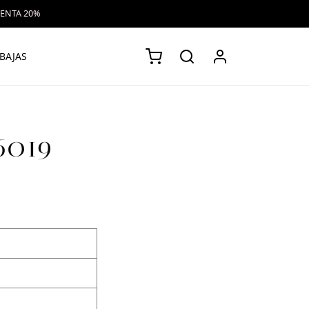
VENTA 20%
BAJAS
26019