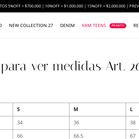
OS 5%OFF > $700.000 | 10%OFF > $1.000.000 | 15%OFF > $2.000.000 | PRE
O
NEW COLLECTION 27
DENIM
KRM TEENS
RE
PRONTO
 para ver medidas Art. 
S
M
L
34
36
38
66
66.5
67