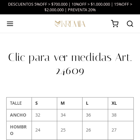
DESCUENTOS 5%OFF > $700.000 | 10%OFF > $1.000.000 | 15%OFF >
$2.000.000 | PREVENTA 20%
Clic para ver medidas Art.
24609
TALLE
S
M
L
XL
ANCHO
32
34
36
38
HOMBR
24
25
26
27
O