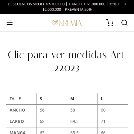
DESCUENTOS 5%OFF > $700.000 | 10%OFF > $1.000.000 | 15%OFF >
$2.000.000 | PREVENTA 20%
Clic para ver medidas Art.
22023
TALLE
S
M
L
ANCHO
56
58
60
LARGO
68
69.5
71
MANGA
65
65.5
66