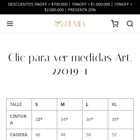
DESCUENTOS 5%OFF > $700.000 | 10%OFF > $1.000.000 | 15%OFF >
$2.000.000 | PREVENTA 20%
Clic para ver medidas Art.
22019-1
TALLE
S
M
L
XL
CINTUR
3
2*
34
*
36
*
38
*
A
CADERA
46
48
50
52