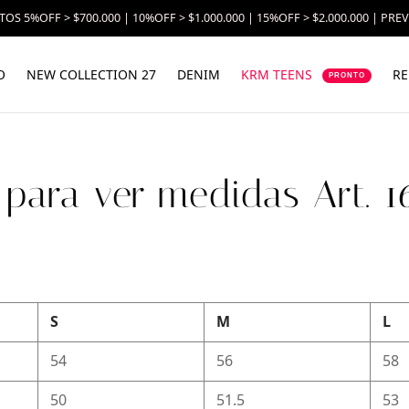
OS 5%OFF > $700.000 | 10%OFF > $1.000.000 | 15%OFF > $2.000.000 | PRE
O
NEW COLLECTION 27
DENIM
KRM TEENS
RE
PRONTO
c para ver medidas Art. 1
S
M
L
54
56
58
50
51.5
53