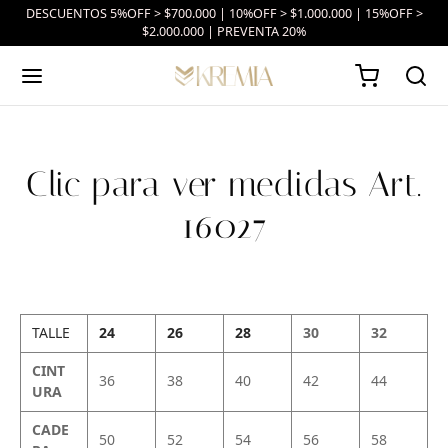
DESCUENTOS 5%OFF > $700.000 | 10%OFF > $1.000.000 | 15%OFF >
$2.000.000 | PREVENTA 20%
Clic para ver medidas Art.
16027
TALLE
24
26
28
30
32
CINT
36
38
40
42
44
URA
CADE
50
52
54
56
58