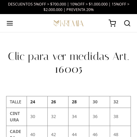
DESCUENTOS 5%OFF > $700.000 | 10%OFF > $1.000.000 | 15%OFF >
$2.000.000 | PREVENTA 20%
Clic para ver medidas Art.
16005
TALLE
24
26
28
30
32
CINT
30
32
34
36
38
URA
CADE
40
42
44
46
48