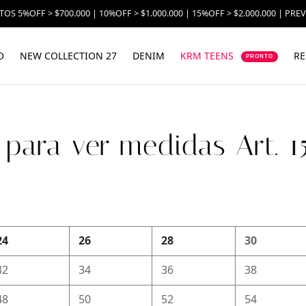
OS 5%OFF > $700.000 | 10%OFF > $1.000.000 | 15%OFF > $2.000.000 | PRE
O
NEW COLLECTION 27
DENIM
KRM TEENS
RE
PRONTO
c para ver medidas Art. 1
24
26
28
30
32
34
36
38
48
50
52
54