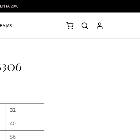
VENTA 20%
BAJAS
5306
32
40
56