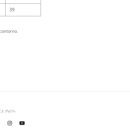
39
contorno.
GUINOS