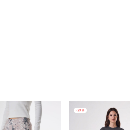
-
29
%