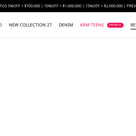
OS 5%OFF > $700.000 | 10%OFF > $1.000.000 | 15%OFF > $2.000.000 | PRE
O
NEW COLLECTION 27
DENIM
KRM TEENS
RE
PRONTO