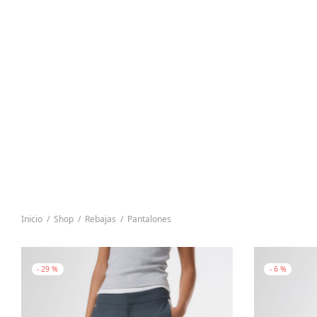
Inicio
/
Shop
/
Rebajas
/
Pantalones
-
29
%
-
6
%