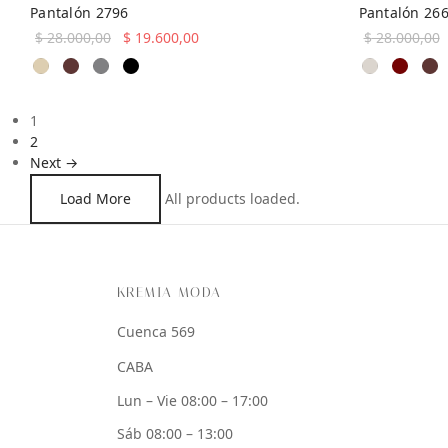
Pantalón 2796
Pantalón 26
El precio
El precio
$
28.000,00
$
19.600,00
$
28.000,00
Este
original
actual es:
Seleccionar opciones
Seleccionar 
producto
era:
$ 19.600,00.
tiene
$ 28.000,00.
1
múltiples
2
variantes.
Next →
Las
opciones
Load More
All products loaded.
se
pueden
elegir
en
la
KREMIA MODA
página
Cuenca 569
de
producto
CABA
Lun – Vie 08:00 – 17:00
Sáb 08:00 – 13:00