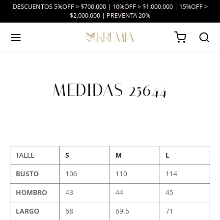
DESCUENTOS 5%OFF > $700.000 | 10%OFF > $1.000.000 | 15%OFF >
$2.000.000 | PREVENTA 20%
MEDIDAS 25644
TALLE
S
M
L
BUSTO
106
110
114
HOMBRO
43
44
45
LARGO
68
69.5
71